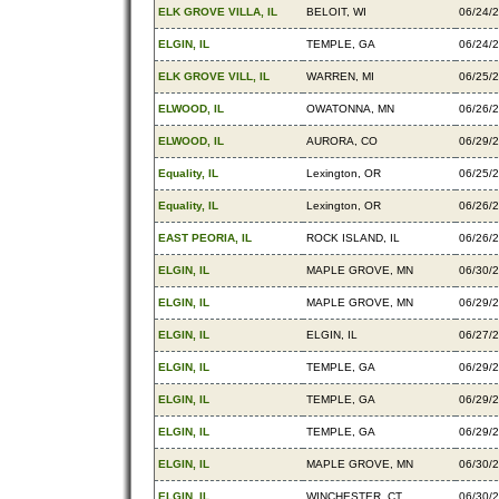
ELK GROVE VILLA, IL
BELOIT, WI
06/24/
ELGIN, IL
TEMPLE, GA
06/24/
ELK GROVE VILL, IL
WARREN, MI
06/25/
ELWOOD, IL
OWATONNA, MN
06/26/
ELWOOD, IL
AURORA, CO
06/29/
Equality, IL
Lexington, OR
06/25/
Equality, IL
Lexington, OR
06/26/
EAST PEORIA, IL
ROCK ISLAND, IL
06/26/
ELGIN, IL
MAPLE GROVE, MN
06/30/
ELGIN, IL
MAPLE GROVE, MN
06/29/
ELGIN, IL
ELGIN, IL
06/27/
ELGIN, IL
TEMPLE, GA
06/29/
ELGIN, IL
TEMPLE, GA
06/29/
ELGIN, IL
TEMPLE, GA
06/29/
ELGIN, IL
MAPLE GROVE, MN
06/30/
ELGIN, IL
WINCHESTER, CT
06/30/