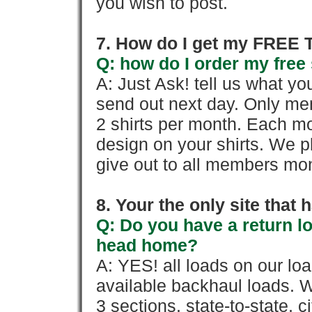
you wish to post.
7. How do I get my FREE T
Q: how do I order my free 
A: Just Ask! tell us what yo
send out next day. Only mem
2 shirts per month. Each mo
design on your shirts. We p
give out to all members mon
8. Your the only site that
Q: Do you have a return l
head home?
A: YES! all loads on our lo
available backhaul loads. W
3 sections, state-to-state, ci