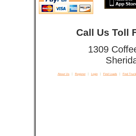
Call Us Toll
1309 Coffe
Sherid
About Us
Register
Login
Find Loads
Find Truck