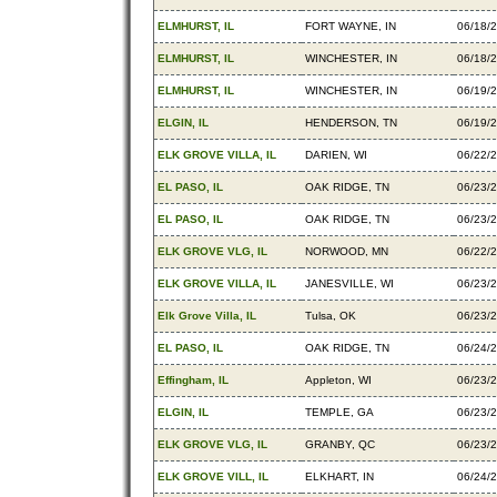
ELMHURST, IL
FORT WAYNE, IN
06/18/
ELMHURST, IL
WINCHESTER, IN
06/18/
ELMHURST, IL
WINCHESTER, IN
06/19/
ELGIN, IL
HENDERSON, TN
06/19/
ELK GROVE VILLA, IL
DARIEN, WI
06/22/
EL PASO, IL
OAK RIDGE, TN
06/23/
EL PASO, IL
OAK RIDGE, TN
06/23/
ELK GROVE VLG, IL
NORWOOD, MN
06/22/
ELK GROVE VILLA, IL
JANESVILLE, WI
06/23/
Elk Grove Villa, IL
Tulsa, OK
06/23/
EL PASO, IL
OAK RIDGE, TN
06/24/
Effingham, IL
Appleton, WI
06/23/
ELGIN, IL
TEMPLE, GA
06/23/
ELK GROVE VLG, IL
GRANBY, QC
06/23/
ELK GROVE VILL, IL
ELKHART, IN
06/24/