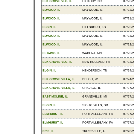
ELK GROVE VLG, IL
HICKORY, NC
07/20/
ELWOOD, IL
MAYWOOD, IL
07/22/
ELWOOD, IL
MAYWOOD, IL
07/21/
ELGIN, IL
HILLSBORO, KS
07/23/
ELWOOD, IL
MAYWOOD, IL
07/23/
ELWOOD, IL
MAYWOOD, IL
07/22/
EL PASO, IL
WADENA, MN
07/23/
ELK GROVE VLG, IL
NEW HOLLAND, PA
07/23/
ELGIN, IL
HENDERSON, TN
07/24/
ELK GROVE VILLA, IL
BELOIT, WI
07/24/
ELK GROVE VILLA, IL
CHICAGO, IL
07/27/
EAST MOLINE, IL
GRANDVILLE, MI
07/27/
ELGIN, IL
SIOUX FALLS, SD
07/28/
ELMHURST, IL
PORT ALLEGANY, PA
07/27/
ELMHURST, IL
PORT ALLEGANY, PA
07/27/
ERIE, IL
TRUSSVILLE, AL
07/28/