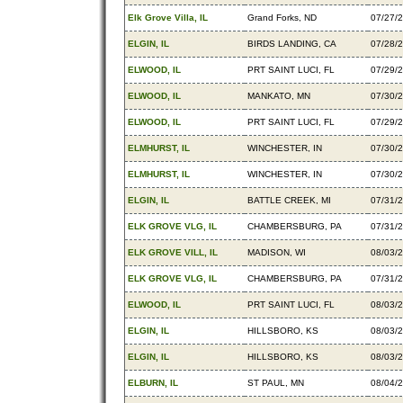
Elk Grove Villa, IL
Grand Forks, ND
07/27/
ELGIN, IL
BIRDS LANDING, CA
07/28/
ELWOOD, IL
PRT SAINT LUCI, FL
07/29/
ELWOOD, IL
MANKATO, MN
07/30/
ELWOOD, IL
PRT SAINT LUCI, FL
07/29/
ELMHURST, IL
WINCHESTER, IN
07/30/
ELMHURST, IL
WINCHESTER, IN
07/30/
ELGIN, IL
BATTLE CREEK, MI
07/31/
ELK GROVE VLG, IL
CHAMBERSBURG, PA
07/31/
ELK GROVE VILL, IL
MADISON, WI
08/03/
ELK GROVE VLG, IL
CHAMBERSBURG, PA
07/31/
ELWOOD, IL
PRT SAINT LUCI, FL
08/03/
ELGIN, IL
HILLSBORO, KS
08/03/
ELGIN, IL
HILLSBORO, KS
08/03/
ELBURN, IL
ST PAUL, MN
08/04/