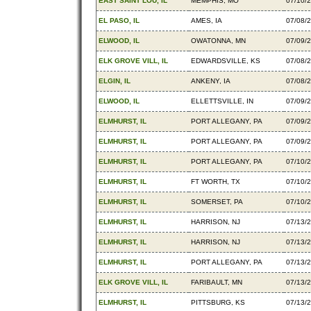
EAST SAINT LOU, IL
MEMPHIS, MO
07/10/
EL PASO, IL
AMES, IA
07/08/
ELWOOD, IL
OWATONNA, MN
07/09/
ELK GROVE VILL, IL
EDWARDSVILLE, KS
07/08/
ELGIN, IL
ANKENY, IA
07/08/
ELWOOD, IL
ELLETTSVILLE, IN
07/09/
ELMHURST, IL
PORT ALLEGANY, PA
07/09/
ELMHURST, IL
PORT ALLEGANY, PA
07/09/
ELMHURST, IL
PORT ALLEGANY, PA
07/10/
ELMHURST, IL
FT WORTH, TX
07/10/
ELMHURST, IL
SOMERSET, PA
07/10/
ELMHURST, IL
HARRISON, NJ
07/13/
ELMHURST, IL
HARRISON, NJ
07/13/
ELMHURST, IL
PORT ALLEGANY, PA
07/13/
ELK GROVE VILL, IL
FARIBAULT, MN
07/13/
ELMHURST, IL
PITTSBURG, KS
07/13/