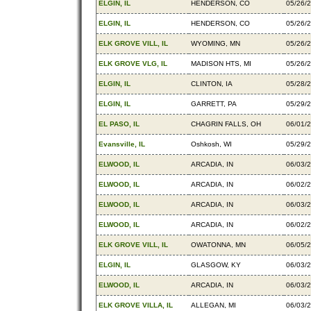
ELGIN, IL
HENDERSON, CO
05/26/
ELGIN, IL
HENDERSON, CO
05/26/
ELK GROVE VILL, IL
WYOMING, MN
05/26/
ELK GROVE VLG, IL
MADISON HTS, MI
05/26/
ELGIN, IL
CLINTON, IA
05/28/
ELGIN, IL
GARRETT, PA
05/29/
EL PASO, IL
CHAGRIN FALLS, OH
06/01/
Evansville, IL
Oshkosh, WI
05/29/
ELWOOD, IL
ARCADIA, IN
06/03/
ELWOOD, IL
ARCADIA, IN
06/02/
ELWOOD, IL
ARCADIA, IN
06/03/
ELWOOD, IL
ARCADIA, IN
06/02/
ELK GROVE VILL, IL
OWATONNA, MN
06/05/
ELGIN, IL
GLASGOW, KY
06/03/
ELWOOD, IL
ARCADIA, IN
06/03/
ELK GROVE VILLA, IL
ALLEGAN, MI
06/03/