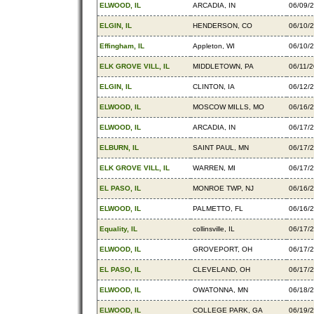
ELWOOD, IL
ARCADIA, IN
06/09/
ELGIN, IL
HENDERSON, CO
06/10/
Effingham, IL
Appleton, WI
06/10/
ELK GROVE VILL, IL
MIDDLETOWN, PA
06/11/
ELGIN, IL
CLINTON, IA
06/12/
ELWOOD, IL
MOSCOW MILLS, MO
06/16/
ELWOOD, IL
ARCADIA, IN
06/17/
ELBURN, IL
SAINT PAUL, MN
06/17/
ELK GROVE VILL, IL
WARREN, MI
06/17/
EL PASO, IL
MONROE TWP, NJ
06/16/
ELWOOD, IL
PALMETTO, FL
06/16/
Equality, IL
collinsville, IL
06/17/
ELWOOD, IL
GROVEPORT, OH
06/17/
EL PASO, IL
CLEVELAND, OH
06/17/
ELWOOD, IL
OWATONNA, MN
06/18/
ELWOOD, IL
COLLEGE PARK, GA
06/19/