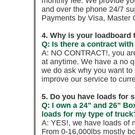
monthly fee. We provide yo
and over the phone 24/7 su
Payments by Visa, Master C
4. Why is your loadboard 
Q: Is there a contract wi
A: NO CONTRACT!, you are 
at anytime. We have a no qu
we do ask why you want to
improve our service to cur
5. Do you have loads for 
Q: I own a 24" and 26" Bo
loads for my type of truck
A: YES!, we have loads of m
From 0-16,000lbs mostly bo