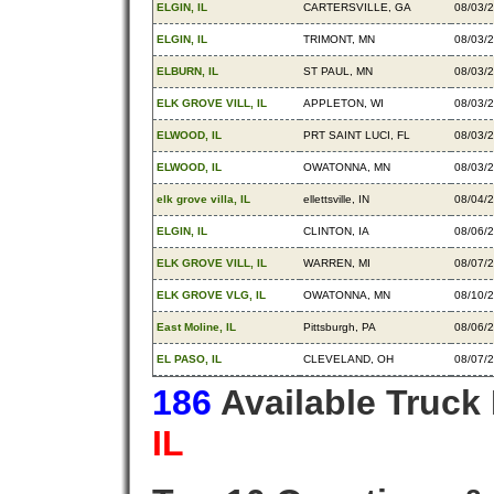
ELGIN, IL
CARTERSVILLE, GA
08/03/
ELGIN, IL
TRIMONT, MN
08/03/
ELBURN, IL
ST PAUL, MN
08/03/
ELK GROVE VILL, IL
APPLETON, WI
08/03/
ELWOOD, IL
PRT SAINT LUCI, FL
08/03/
ELWOOD, IL
OWATONNA, MN
08/03/
elk grove villa, IL
ellettsville, IN
08/04/
ELGIN, IL
CLINTON, IA
08/06/
ELK GROVE VILL, IL
WARREN, MI
08/07/
ELK GROVE VLG, IL
OWATONNA, MN
08/10/
East Moline, IL
Pittsburgh, PA
08/06/
EL PASO, IL
CLEVELAND, OH
08/07/
186
Available Truck
IL