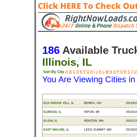
186
Available Truc
Illinois, IL
Sort By City
A
B
C
D
E
F
G
H
I
J
K
L
M
N
O
P
Q
R
S
T
U
You Are Viewing Cities i
Origin
Destination
Availa
ELK GROVE VILL, IL
BEREA, OH
05/19/
ELWOOD, IL
RIPON, WI
05/20/
ELGIN, IL
RENTON, WA
05/21/
EAST MOLINE, IL
LEES SUMMIT, MO
05/26/