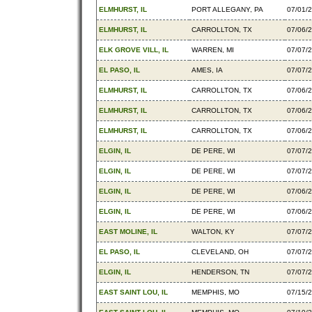
ELMHURST, IL
PORT ALLEGANY, PA
07/01/
ELMHURST, IL
CARROLLTON, TX
07/06/
ELK GROVE VILL, IL
WARREN, MI
07/07/
EL PASO, IL
AMES, IA
07/07/
ELMHURST, IL
CARROLLTON, TX
07/06/
ELMHURST, IL
CARROLLTON, TX
07/06/
ELMHURST, IL
CARROLLTON, TX
07/06/
ELGIN, IL
DE PERE, WI
07/07/
ELGIN, IL
DE PERE, WI
07/07/
ELGIN, IL
DE PERE, WI
07/06/
ELGIN, IL
DE PERE, WI
07/06/
EAST MOLINE, IL
WALTON, KY
07/07/
EL PASO, IL
CLEVELAND, OH
07/07/
ELGIN, IL
HENDERSON, TN
07/07/
EAST SAINT LOU, IL
MEMPHIS, MO
07/15/