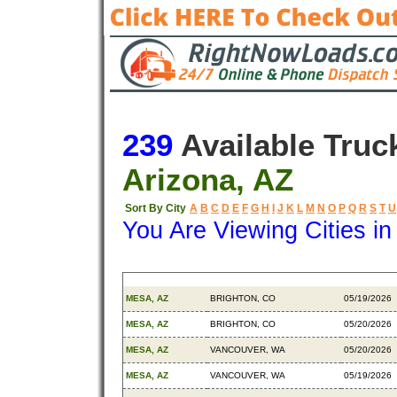
239
Available Truc
Arizona, AZ
Sort By City
A
B
C
D
E
F
G
H
I
J
K
L
M
N
O
P
Q
R
S
T
U
You Are Viewing Cities i
Origin
Destination
Available
MESA, AZ
BRIGHTON, CO
05/19/2026
MESA, AZ
BRIGHTON, CO
05/20/2026
MESA, AZ
VANCOUVER, WA
05/20/2026
MESA, AZ
VANCOUVER, WA
05/19/2026