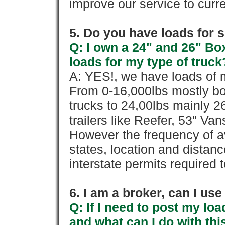
improve our service to cur
5. Do you have loads for 
Q: I own a 24" and 26" Bo
loads for my type of truck
A: YES!, we have loads of m
From 0-16,000lbs mostly bo
trucks to 24,00lbs mainly 26
trailers like Reefer, 53" Va
However the frequency of a
states, location and distanc
interstate permits required 
6. I am a broker, can I use 
Q: If I need to post my loa
and what can I do with thi