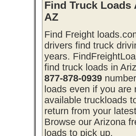
Find Truck Loads A
AZ
Find Freight loads.co
drivers find truck driv
years. FindFreightLo
find truck loads in Ar
877-878-0939
number 
loads even if you are 
available truckloads 
return from your lates
Browse our Arizona fre
loads to pick up.