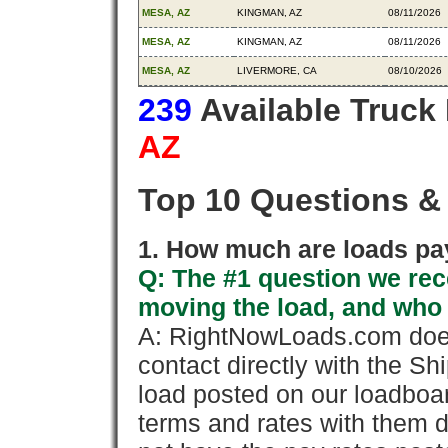
MESA, AZ
KINGMAN, AZ
08/11/2026
MESA, AZ
KINGMAN, AZ
08/11/2026
MESA, AZ
LIVERMORE, CA
08/10/2026
239
Available Truck
AZ
Top 10 Questions &
1. How much are loads pay
Q: The #1 question we rece
moving the load, and who
A: RightNowLoads.com does
contact directly with the Sh
load posted on our loadboa
terms and rates with them 